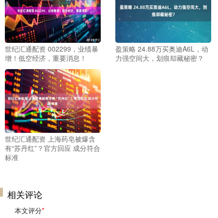
世纪汇通配资 002299，业绩暴
盈策略 24.88万买奥迪A6L，动
增！低空经济，重要消息！
力强空间大，划痕却藏秘密？
世纪汇通配资 上海药皂被爆含
有“苏丹红”？官方回应 成分符合
标准
相关评论
本文评分
*