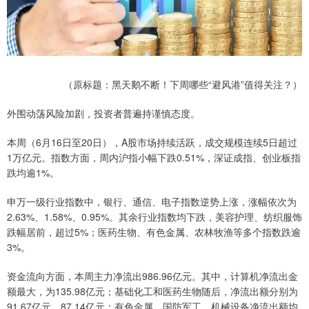
（原标题：黑天鹅不断！下周哪些“避风港”值得关注？）
外围动荡风险加剧，投资者普遍持谨慎态度。
本周（6月16日至20日），A股市场持续活跃，成交规模连续5日超过
1万亿元。指数方面，周内沪指小幅下跌0.51%，深证成指、创业板指
跌均逾1%。
申万一级行业指数中，银行、通信、电子指数逆势上涨，涨幅依次为
2.63%、1.58%、0.95%。其余行业指数均下跌，美容护理、纺织服饰
跌幅居前，超过5%；医药生物、有色金属、农林牧渔等多个指数跌逾
3%。
资金流向方面，本周主力净流出986.96亿元。其中，计算机净流出金
额最大，为135.98亿元；基础化工和医药生物随后，净流出额分别为
91.67亿元、87.14亿元；有色金属、国防军工、机械设备净流出额均