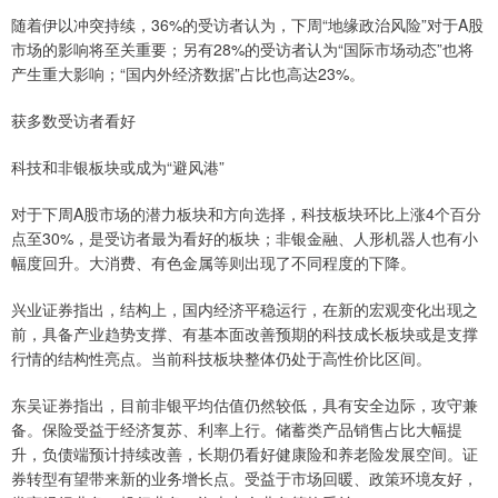
随着伊以冲突持续，36%的受访者认为，下周“地缘政治风险”对于A股
市场的影响将至关重要；另有28%的受访者认为“国际市场动态”也将
产生重大影响；“国内外经济数据”占比也高达23%。
获多数受访者看好
科技和非银板块或成为“避风港”
对于下周A股市场的潜力板块和方向选择，科技板块环比上涨4个百分
点至30%，是受访者最为看好的板块；非银金融、人形机器人也有小
幅度回升。大消费、有色金属等则出现了不同程度的下降。
兴业证券指出，结构上，国内经济平稳运行，在新的宏观变化出现之
前，具备产业趋势支撑、有基本面改善预期的科技成长板块或是支撑
行情的结构性亮点。当前科技板块整体仍处于高性价比区间。
东吴证券指出，目前非银平均估值仍然较低，具有安全边际，攻守兼
备。保险受益于经济复苏、利率上行。储蓄类产品销售占比大幅提
升，负债端预计持续改善，长期仍看好健康险和养老险发展空间。证
券转型有望带来新的业务增长点。受益于市场回暖、政策环境友好，