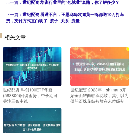
上一篇：
世纪配资 培训行业里的“包就业”套路，你了解多少？
下一篇：
世纪配资 看透不言，王思聪每次邀黄一鸣都送10万打车
费，支付方式直白明了_孩子_关系_流量
相关文章
世纪配资 科创100ETF华夏
世纪配资 2023年，shimano开
(588800)回调蓄势，中长期可
始全面转向轴承花鼓，其引以为
关注三条主线
傲的滚珠花鼓被放在末位级别