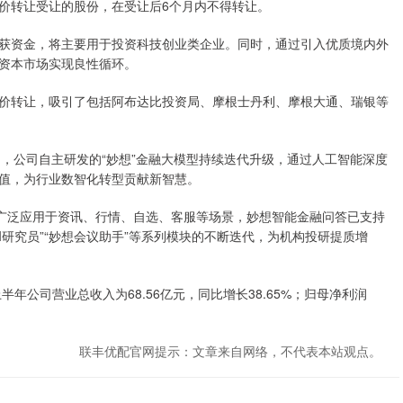
价转让受让的股份，在受让后6个月内不得转让。
资金，将主要用于投资科技创业类企业。同时，通过引入优质境内外
资本市场实现良性循环。
转让，吸引了包括阿布达比投资局、摩根士丹利、摩根大通、瑞银等
，公司自主研发的“妙想”金融大模型持续迭代升级，通过人工智能深度
值，为行业数智化转型贡献新智慧。
广泛应用于资讯、行情、自选、客服等场景，妙想智能金融问答已支持
I研究员”“妙想会议助手”等系列模块的不断迭代，为机构投研提质增
公司营业总收入为68.56亿元，同比增长38.65%；归母净利润
联丰优配官网提示：文章来自网络，不代表本站观点。