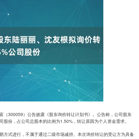
（300059）公告披露《股东询价转让计划书》。公告称，公司股东
司股份，占公司总股本的比例为1.50%，转让原因为个人资金需求。
方式进行，不属于通过二级市场减持。本次询价转让的受让方为具备